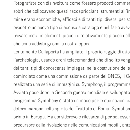
Fotografate con disinvoltura come fossero prodotti commer
sobri che collocavano questi raccapriccianti strumenti all’i
mine erano economiche, efficaci e di tanti tipi diversi per s
prodotto un nuovo tipo di accusa a catalogo e nel farlo aveva
trovare indizi in elementi piccoli o relativamente piccoli dell
che contraddistinguono la nostra epoca.
Lentamente Dallaporta ha ampliato il proprio raggio di azion
l’archeologia, usando droni telecomandati che di solito ven
dei tanti tipi di conoscenza impiegati nella costruzione dell
cominciato come una commissione da parte del CNES, il Cent
realizzato una serie di immagini su Symphony, il programma
Avviato poco dopo la Seconda guerra mondiale e sviluppato a
programma Symphony è stato un modo per le due nazioni ex 
determinazione nello spirito del Trattato di Roma. Symphony 
primo in Europa. Ha considerevole rilevanza di per sé, esse
precursore della rivoluzione nelle comunicazioni mobili, an