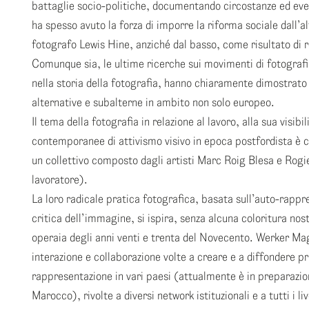
battaglie socio-politiche, documentando circostanze ed even
ha spesso avuto la forza di imporre la riforma sociale dall’a
fotografo Lewis Hine, anziché dal basso, come risultato di re
Comunque sia, le ultime ricerche sui movimenti di fotografi
nella storia della fotografia, hanno chiaramente dimostrato 
alternative e subalterne in ambito non solo europeo.
Il tema della fotografia in relazione al lavoro, alla sua visibi
contemporanee di attivismo visivo in epoca postfordista è c
un collettivo composto dagli artisti Marc Roig Blesa e Rogi
lavoratore).
La loro radicale pratica fotografica, basata sull’auto-rappre
critica dell’immagine, si ispira, senza alcuna coloritura nos
operaia degli anni venti e trenta del Novecento. Werker Mag
interazione e collaborazione volte a creare e a diffondere p
rappresentazione in vari paesi (attualmente è in preparazio
Marocco), rivolte a diversi network istituzionali e a tutti i live