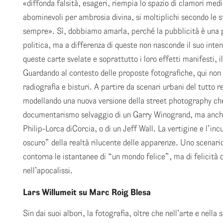
«diffonda falsità, esageri, riempia lo spazio di clamori med
abominevoli per ambrosia divina, si moltiplichi secondo le s
sempre». Sì, dobbiamo amarla, perché la pubblicità è una pr
politica, ma a differenza di queste non nasconde il suo inte
queste carte svelate e soprattutto i loro effetti manifesti, 
Guardando al contesto delle proposte fotografiche, qui non 
radiografia e bisturi. A partire da scenari urbani del tutto 
modellando una nuova versione della street photography che 
documentarismo selvaggio di un Garry Winogrand, ma anche 
Philip-Lorca diCorcia, o di un Jeff Wall. La vertigine e l’in
oscuro” della realtà rilucente delle apparenze. Uno scenar
contorna le istantanee di “un mondo felice”, ma di felicità
nell’apocalissi.
Lars Willumeit su Marc Roig Blesa
Sin dai suoi albori, la fotografia, oltre che nell’arte e nella