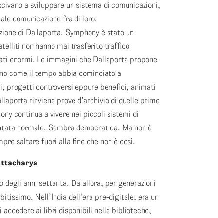
scivano a sviluppare un sistema di comunicazioni,
ale comunicazione fra di loro.
nzione di Dallaporta. Symphony è stato un
telliti non hanno mai trasferito traffico
tati enormi. Le immagini che Dallaporta propone
eano come il tempo abbia cominciato a
i, progetti controversi eppure benefici, animati
allaporta rinviene prove d’archivio di quelle prime
ony continua a vivere nei piccoli sistemi di
iventata normale. Sembra democratica. Ma non è
re saltare fuori alla fine che non è così.
attacharya
io degli anni settanta. Da allora, per generazioni
itissimo. Nell’India dell’era pre-digitale, era un
cedere ai libri disponibili nelle biblioteche,