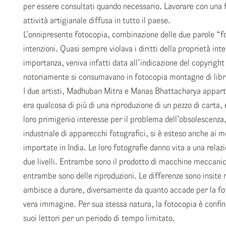
per essere consultati quando necessario. Lavorare con una f
attività artigianale diffusa in tutto il paese.
L’onnipresente fotocopia, combinazione delle due parole “fo
intenzioni. Quasi sempre violava i diritti della proprietà int
importanza, veniva infatti data all’indicazione del copyright
notoriamente si consumavano in fotocopia montagne di libri 
I due artisti, Madhuban Mitra e Manas Bhattacharya apparte
era qualcosa di più di una riproduzione di un pezzo di carta,
loro primigenio interesse per il problema dell’obsolescenza,
industriale di apparecchi fotografici, si è esteso anche ai m
importate in India. Le loro fotografie danno vita a una relaz
due livelli. Entrambe sono il prodotto di macchine meccanich
entrambe sono delle riproduzioni. Le differenze sono insite 
ambisce a durare, diversamente da quanto accade per la fo
vera immagine. Per sua stessa natura, la fotocopia è confin
suoi lettori per un periodo di tempo limitato.