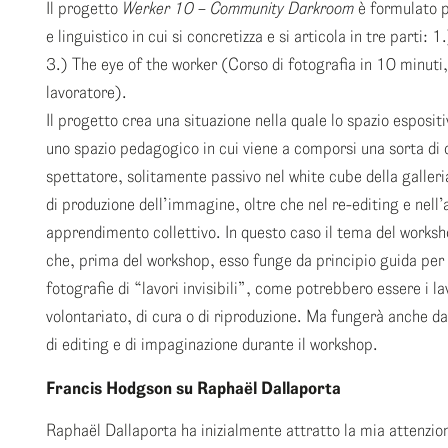
Il progetto
Werker 10 – Community Darkroom
è formulato pe
e linguistico in cui si concretizza e si articola in tre parti
3.) The eye of the worker (Corso di fotografia in 10 minuti, 
lavoratore).
Il progetto crea una situazione nella quale lo spazio esposit
uno spazio pedagogico in cui viene a comporsi una sorta di 
spettatore, solitamente passivo nel white cube della galleri
di produzione dell’immagine, oltre che nel re-editing e nell’a
apprendimento collettivo. In questo caso il tema del workshop
che, prima del workshop, esso funge da principio guida per i
fotografie di “lavori invisibili”, come potrebbero essere i la
volontariato, di cura o di riproduzione. Ma fungerà anche da
di editing e di impaginazione durante il workshop.
Francis Hodgson su Raphaël Dallaporta
Raphaël Dallaporta ha inizialmente attratto la mia attenzio