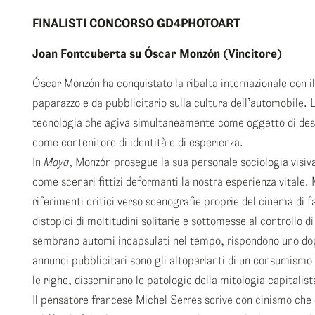
FINALISTI CONCORSO GD4PHOTOART
Joan Fontcuberta su Óscar Monzón (Vincitore)
Óscar Monzón ha conquistato la ribalta internazionale con i
paparazzo e da pubblicitario sulla cultura dell’automobile. L
tecnologia che agiva simultaneamente come oggetto di desi
come contenitore di identità e di esperienza.
In
Maya
, Monzón prosegue la sua personale sociologia visiva
come scenari fittizi deformanti la nostra esperienza vitale.
riferimenti critici verso scenografie proprie del cinema di
distopici di moltitudini solitarie e sottomesse al controllo 
sembrano automi incapsulati nel tempo, rispondono uno dopo 
annunci pubblicitari sono gli altoparlanti di un consumismo
le righe, disseminano le patologie della mitologia capitalis
Il pensatore francese Michel Serres scrive con cinismo ch