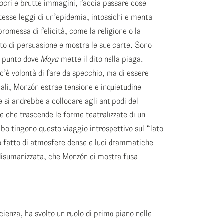
iocri e brutte immagini, faccia passare cose
tesse leggi di un’epidemia, intossichi e menta
omessa di felicità, come la religione o la
nto di persuasione e mostra le sue carte. Sono
il punto dove
Maya
mette il dito nella piaga.
c’è volontà di fare da specchio, ma di essere
reali, Monzón estrae tensione e inquietudine
si andrebbe a collocare agli antipodi del
che trascende le forme teatralizzate di un
cubo tingono questo viaggio introspettivo sul “lato
io fatto di atmosfere dense e luci drammatiche
 disumanizzata, che Monzón ci mostra fusa
 scienza, ha svolto un ruolo di primo piano nelle