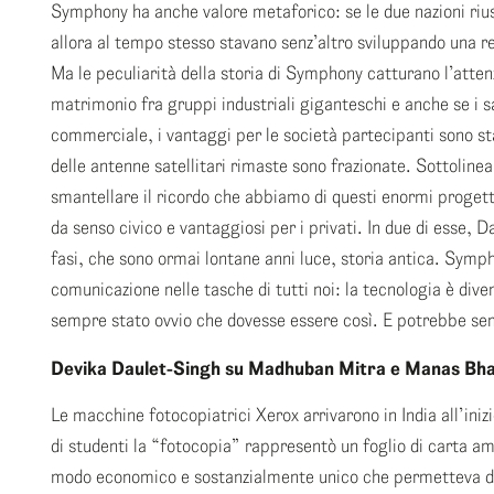
Symphony ha anche valore metaforico: se le due nazioni riu
allora al tempo stesso stavano senz’altro sviluppando una re
Ma le peculiarità della storia di Symphony catturano l’atte
matrimonio fra gruppi industriali giganteschi e anche se i sa
commerciale, i vantaggi per le società partecipanti sono s
delle antenne satellitari rimaste sono frazionate. Sottolin
smantellare il ricordo che abbiamo di questi enormi progett
da senso civico e vantaggiosi per i privati. In due di esse, D
fasi, che sono ormai lontane anni luce, storia antica. Symph
comunicazione nelle tasche di tutti noi: la tecnologia è d
sempre stato ovvio che dovesse essere così. E potrebbe semp
Devika Daulet-Singh su Madhuban Mitra e Manas Bh
Le macchine fotocopiatrici Xerox arrivarono in India all’iniz
di studenti la “fotocopia” rappresentò un foglio di carta amb
modo economico e sostanzialmente unico che permetteva di ac