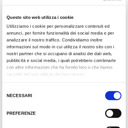
uno dei pilastri con due anime che la rappresentano: quella
multimediale sulla tecnologia e l’innovazione e quella della
Questo sito web utilizza i cookie
fotografia dell’industria e del lavoro.
Utilizziamo i cookie per personalizzare contenuti ed
annunci, per fornire funzionalità dei social media e per
La PhotoGallery di MAST è uno spazio espositivo che vede
analizzare il nostro traffico. Condividiamo inoltre
alternarsi esposizioni tematiche e progetti monografici,
informazioni sul modo in cui utilizza il nostro sito con i
mostre storiche e proposte di autori contemporanei, curate
nostri partner che si occupano di analisi dei dati web,
da Urs Stahel. Ogni mostra è accompagnata da un
pubblicità e social media, i quali potrebbero combinarle
programma di talk, incontri con i protagonisti del mondo
con altre informazioni che ha fornito loro o che hanno
della fotografia, proiezioni, concerti, laboratori per bambini
raccolto dal suo utilizzo dei loro servizi.
e ragazzi, legati ai temi trattati.
Selezione
Ogni due anni, la Fondazione MAST, attraverso il concorso
NECESSARI
del
MAST Photography Grant on Industry and Work, offre a
consenso
cinque giovani fotografi internazionali l’opportunità di
PREFERENZE
confrontarsi con le problematiche legate al mondo
dell’industria e della tecnica, con i sistemi del lavoro e del