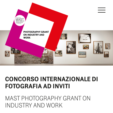
GRANT
GIURIA
EDIZIONE IN CORSO
EDIZIONI PRECEDENTI
FONDAZIONE MAST
NEWS
CONCORSO INTERNAZIONALE DI
FOTOGRAFIA AD INVITI
INFO E CONTATTI
MAST PHOTOGRAPHY GRANT ON
AREA RISERVATA
INDUSTRY AND WORK